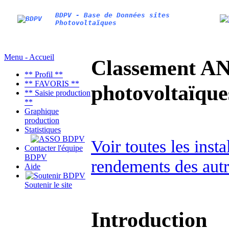
BDPV - Base de Données sites
Photovoltaïques
Menu - Accueil
Classement AN
** Profil **
** FAVORIS **
photovoltaïq
** Saisie production
**
Graphique
production
Statistiques
Voir toutes les inst
Contacter l'équipe
BDPV
rendements des autr
Aide
Soutenir le site
Introduction