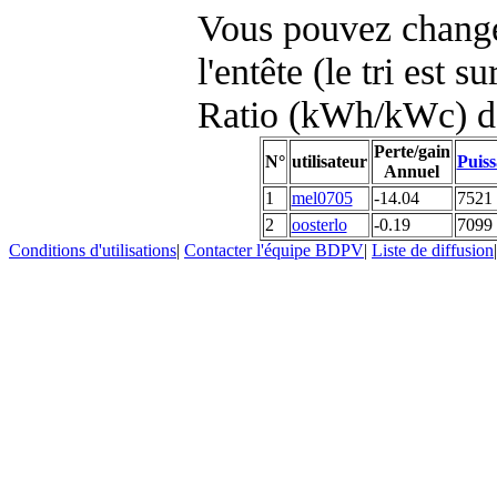
Vous pouvez changer
l'entête (le tri est s
Ratio (kWh/kWc) d
Perte/gain
N°
utilisateur
Puiss
Annuel
1
mel0705
-14.04
7521
2
oosterlo
-0.19
7099
Conditions d'utilisations
|
Contacter l'équipe BDPV
|
Liste de diffusion