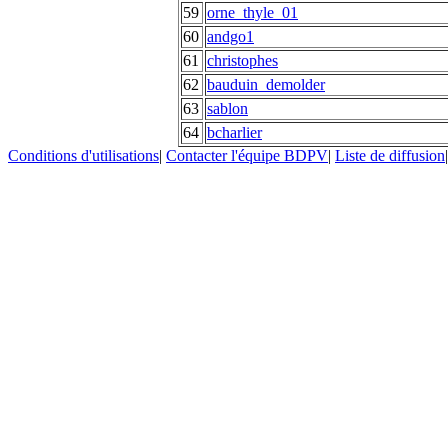
59
orne_thyle_01
60
andgo1
61
christophes
62
bauduin_demolder
63
sablon
64
bcharlier
Conditions d'utilisations
|
Contacter l'équipe BDPV
|
Liste de diffusion