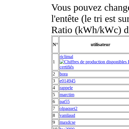
Vous pouvez changer
l'entête (le tri est s
Ratio (kWh/kWc) d
N°
utilisateur
riclimal
1
2
bora
3
e014945
4
rappele
5
marctim
6
pat55
7
olpaquet2
8
vanilaud
9
maxdcse