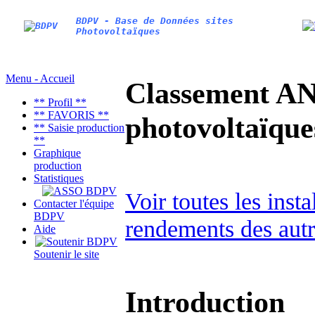
BDPV - Base de Données sites
Photovoltaïques
Menu - Accueil
Classement AN
** Profil **
** FAVORIS **
photovoltaïq
** Saisie production
**
Graphique
production
Statistiques
Voir toutes les inst
Contacter l'équipe
BDPV
rendements des autr
Aide
Soutenir le site
Introduction