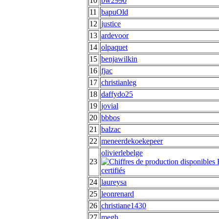
10
bw2990
11
bapuOld
12
justice
13
ardevoor
14
olpaquet
15
benjawilkin
16
fjac
17
christianleg
18
daffydo25
19
jovial
20
bbbos
21
balzac
22
meneerdekoekepeer
olivierlebelge
23
24
laureysa
25
leonrenard
26
christiane1430
27
megh