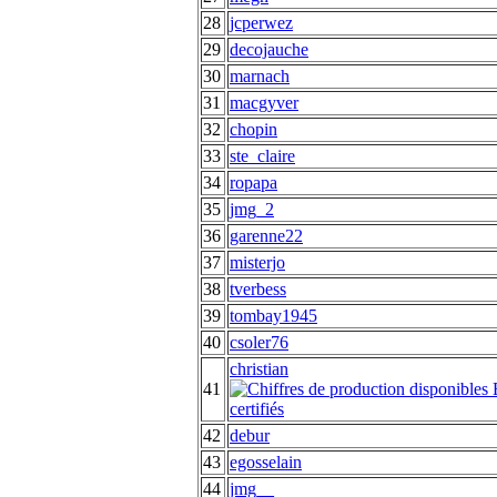
28
jcperwez
29
decojauche
30
marnach
31
macgyver
32
chopin
33
ste_claire
34
ropapa
35
jmg_2
36
garenne22
37
misterjo
38
tverbess
39
tombay1945
40
csoler76
christian
41
42
debur
43
egosselain
44
jmg__