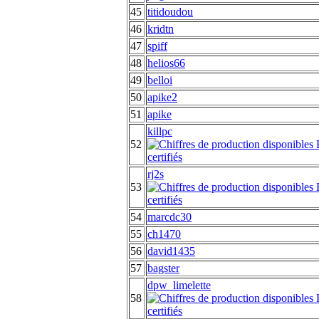
45
titidoudou
46
kridtn
47
spiff
48
helios66
49
belloi
50
apike2
51
apike
killpc
52
rj2s
53
54
marcdc30
55
ch1470
56
david1435
57
bagster
dpw_limelette
58