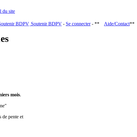
Soutenir BDPV
-
Se connecter
- **
Aide/Contact
**
ques
niers mois
.
ine"
s de pente et