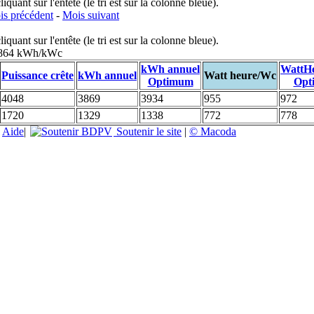
uant sur l'entête (le tri est sur la colonne bleue).
s précédent
-
Mois suivant
uant sur l'entête (le tri est sur la colonne bleue).
: 864 kWh/kWc
kWh annuel
WattH
Puissance crête
kWh annuel
Watt heure/Wc
Optimum
Opt
4048
3869
3934
955
972
1720
1329
1338
772
778
|
Aide
|
Soutenir le site
|
© Macoda