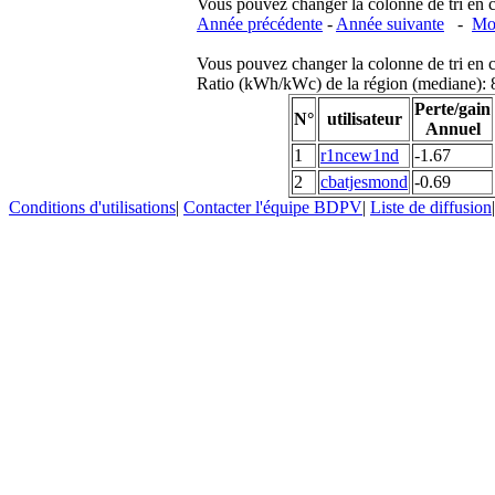
Vous pouvez changer la colonne de tri en cliq
Année précédente
-
Année suivante
-
Moi
Vous pouvez changer la colonne de tri en cliq
Ratio (kWh/kWc) de la région (mediane)
Perte/gain
N°
utilisateur
Annuel
1
r1ncew1nd
-1.67
2
cbatjesmond
-0.69
Conditions d'utilisations
|
Contacter l'équipe BDPV
|
Liste de diffusion