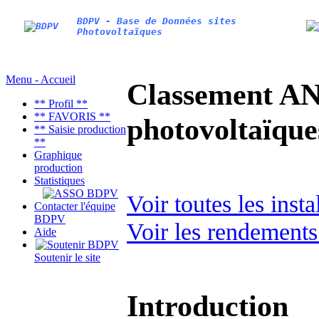
BDPV - Base de Données sites
Photovoltaïques
Menu - Accueil
Classement AN
** Profil **
** FAVORIS **
photovoltaïq
** Saisie production
**
Graphique
production
Statistiques
Voir toutes les ins
Contacter l'équipe
BDPV
Voir les rendements
Aide
Soutenir le site
Introduction