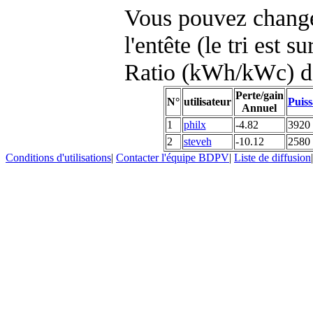
Vous pouvez changer
l'entête (le tri est s
Ratio (kWh/kWc) d
Perte/gain
N°
utilisateur
Puiss
Annuel
1
philx
-4.82
3920
2
steveh
-10.12
2580
Conditions d'utilisations
|
Contacter l'équipe BDPV
|
Liste de diffusion