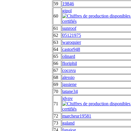
59
19846
gipol
60
61
sunroof
62
05121975
63
waroquier
64
castor948
65
olinard
66
floriphil
67
cocovu
68
alessio
69
jassiene
70
tatane34
jdvpv
71
72
marcheur19581
73
galand
74
fanajog