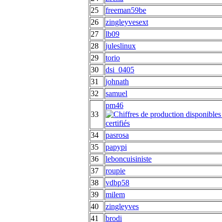
25
freeman59be
26
zingleyvesext
27
lb09
28
juleslinux
29
torio
30
dsi_0405
31
johnath
32
samuel
pm46
33
34
pasrosa
35
papypi
36
leboncuisiniste
37
roupie
38
vdbp58
39
milem
40
zingleyves
41
brodi