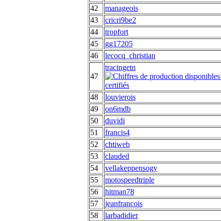
42
manageois
43
cricri9be2
44
tropfort
45
gg17205
46
lecocq_christian
tracingetn
47
48
louvierois
49
on6mdb
50
duvidi
51
francis4
52
chtiweb
53
clauded
54
vellakeppensogy
55
motospeedtriple
56
hitman78
57
jeanfrancois
58
larbadidier