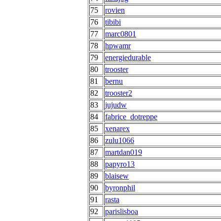
75
rovien
76
tibibi
77
marc0801
78
hpwamr
79
energiedurable
80
trooster
81
bernu
82
trooster2
83
jujudw
84
fabrice_dotreppe
85
xenarex
86
zulu1066
87
martdan019
88
papyro13
89
blaisew
90
byronphil
91
rasta
92
parislisboa