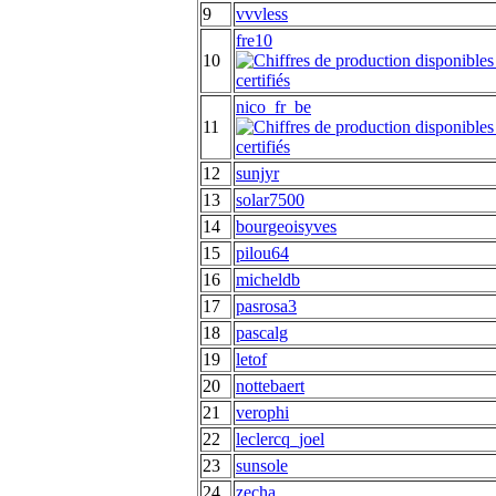
9
vvvless
fre10
10
nico_fr_be
11
12
sunjyr
13
solar7500
14
bourgeoisyves
15
pilou64
16
micheldb
17
pasrosa3
18
pascalg
19
letof
20
nottebaert
21
verophi
22
leclercq_joel
23
sunsole
24
zecha