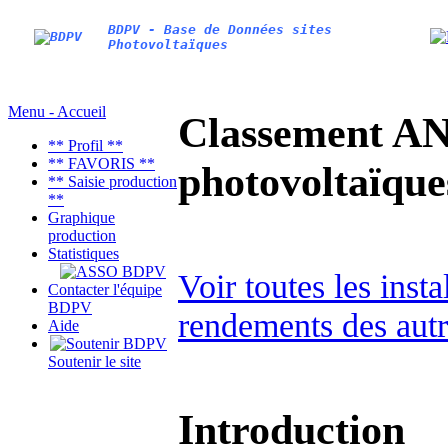
BDPV - Base de Données sites
Photovoltaïques
Menu - Accueil
Classement AN
** Profil **
** FAVORIS **
photovoltaïq
** Saisie production
**
Graphique
production
Statistiques
Voir toutes les inst
Contacter l'équipe
BDPV
rendements des autr
Aide
Soutenir le site
Introduction