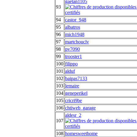
gaetan1105
93
94
castor_948
95
albatros
96
mich1948
97
martchouclv
98
pv7090
99
trooster1
100
filippo
101
alduf
102
baipas7133
103
lemaire
104
geneperikel
105
cricri9be
106
chtiweb_garage
aldesr_2
107
108
homesweethome