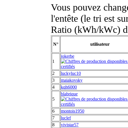
Vous pouvez changer
l'entête (le tri est s
Ratio (kWh/kWc) d
N°
utilisateur
jokerbe
1
2
luckyluc10
3
maiakovsky
4
kqh6000
blabrique
5
6
montois1950
7
luclef
8
vivistar57