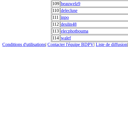
109
beauwelz9
110
delecluse
111
inpo
112
deulin48
113
elecphotbouma
114
walef
Conditions d'utilisations
|
Contacter l'équipe BDPV
|
Liste de diffusion