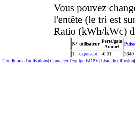
Vous pouvez changer
l'entête (le tri est s
Ratio (kWh/kWc) d
Perte/gain
N°
utilisateur
Puiss
Annuel
1
expatscot
-0.01
3840
Conditions d'utilisations
|
Contacter l'équipe BDPV
|
Liste de diffusion