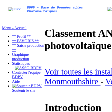
BDPV - Base de Données sites
Photovoltaïques
Menu - Accueil
Classement AN
** Profil **
** FAVORIS **
photovoltaïq
** Saisie production
**
Graphique
production
Statistiques
Voir toutes les inst
Contacter l'équipe
BDPV
Monmouthshire
-
V
Aide
Soutenir le site
Introduction