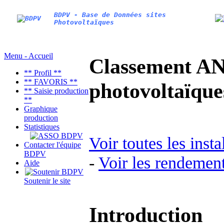
BDPV - Base de Données sites
Photovoltaïques
Menu - Accueil
Classement AN
** Profil **
** FAVORIS **
photovoltaïq
** Saisie production
**
Graphique
production
Statistiques
Voir toutes les inst
Contacter l'équipe
BDPV
-
Voir les rendement
Aide
Soutenir le site
Introduction