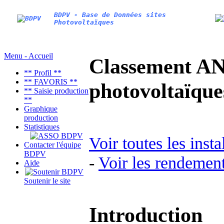
BDPV - Base de Données sites
Photovoltaïques
Menu - Accueil
Classement AN
** Profil **
** FAVORIS **
photovoltaïq
** Saisie production
**
Graphique
production
Statistiques
Voir toutes les inst
Contacter l'équipe
BDPV
-
Voir les rendement
Aide
Soutenir le site
Introduction