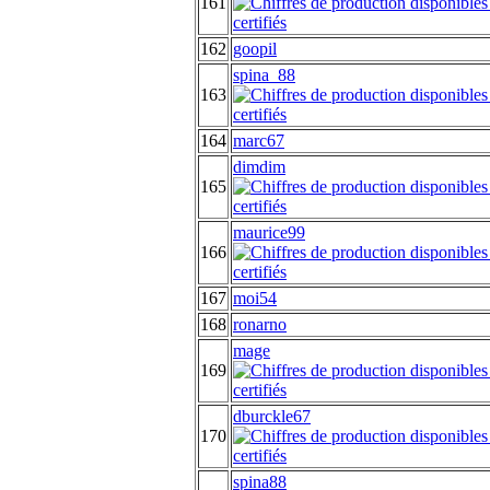
161
162
goopil
spina_88
163
164
marc67
dimdim
165
maurice99
166
167
moi54
168
ronarno
mage
169
dburckle67
170
spina88