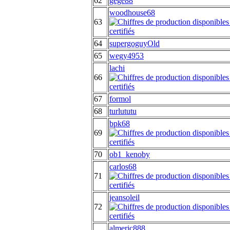
62
gege88
woodhouse68
63
64
supergoguyOld
65
wegy4953
lachi
66
67
formol
68
turlututu
bpk68
69
70
ob1_kenoby
carlos68
71
jeansoleil
72
almeric888