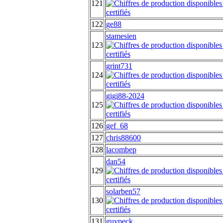
121
122
ge88
stamesien
123
grint731
124
gigi88-2024
125
126
gef_68
127
chris88600
128
lacombep
dan54
129
solarben57
130
131
guypeck