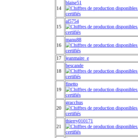
blaise51
14
al5754
15
manu88
16
17
jeanmaire_e
bescande
18
finetto
19
gracchus
20
thierry010171
21