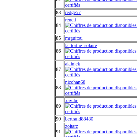
83
redge57
reneli
84
85
mrguitou
la_tortue_solaire
86
alainjek
87
nicohan68
88
xav-be
89
90
bertrand88480
zoltarz
91