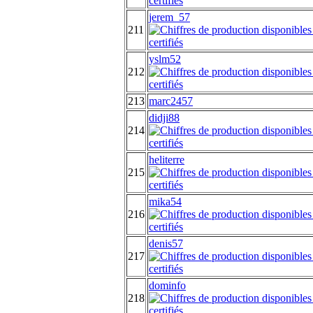
jerem_57
211
yslm52
212
213
marc2457
didji88
214
heliterre
215
mika54
216
denis57
217
dominfo
218