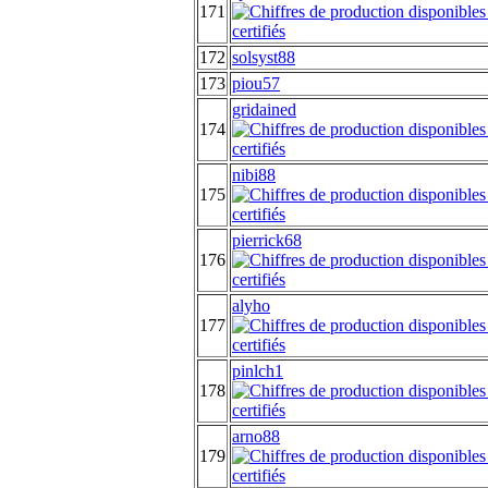
171
172
solsyst88
173
piou57
gridained
174
nibi88
175
pierrick68
176
alyho
177
pinlch1
178
arno88
179