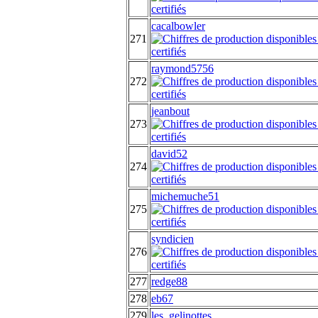
cacalbowler
271
raymond5756
272
jeanbout
273
david52
274
michemuche51
275
syndicien
276
277
redge88
278
eb67
279
les_gelinottes