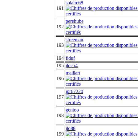
solaire68
191
perehube
192
sfreeman
193
194
fiduf
195
jldc54
maillart
196
jpr67220
197
gentoo
198
jlo88
199