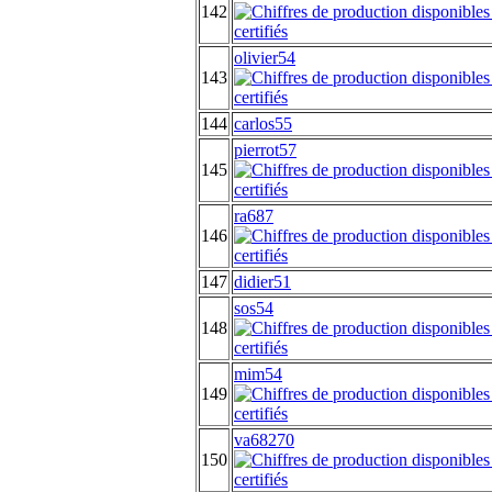
142
olivier54
143
144
carlos55
pierrot57
145
ra687
146
147
didier51
sos54
148
mim54
149
va68270
150