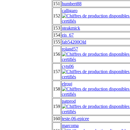
151
humbert88
calligaro
152
153
steakmick
154
eis_67
155
fab54200Old
roland57
156
cyts06
157
elrouj
158
patprod
159
160
teste-06-epicee
marcoma