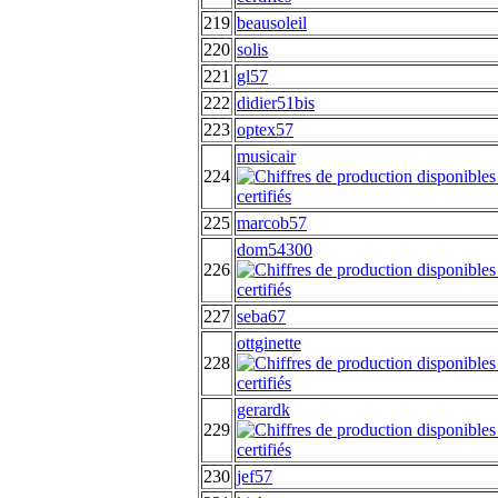
219
beausoleil
220
solis
221
gl57
222
didier51bis
223
optex57
musicair
224
225
marcob57
dom54300
226
227
seba67
ottginette
228
gerardk
229
230
jef57