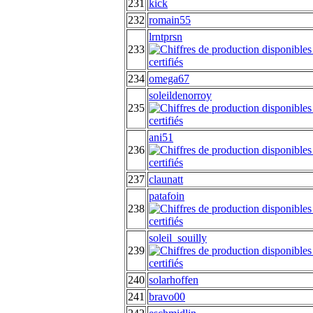
231
kick
232
romain55
lrntprsn
233
234
omega67
soleildenorroy
235
ani51
236
237
claunatt
patafoin
238
soleil_souilly
239
240
solarhoffen
241
bravo00