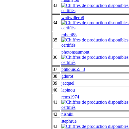
matmat88
33
wattwiller68
34
robert88
35
photonsaumont
36
37
ptitlouis55_3
38
gdurot
39
jacquel
40
lapinou
rems1974
41
42
nishiki
stephrue
43