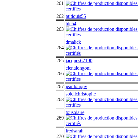
261
262
ptitlouis55
blc54
263
dmalick
264
265
jacques67190
elenalongoni
266
267
jeanlouppv
soleilchristophe
268
tousolaire
269
fredsarah
270