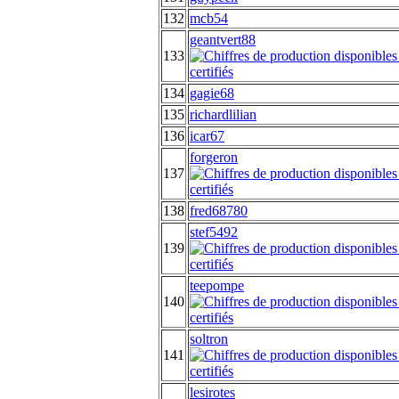
132
mcb54
geantvert88
133
134
gagie68
135
richardlilian
136
icar67
forgeron
137
138
fred68780
stef5492
139
teepompe
140
soltron
141
lesirotes