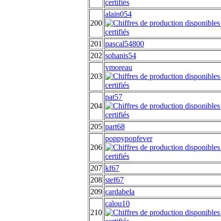
alain054
200
201
pascal54800
202
sohanis54
vmoreau
203
pat57
204
205
part68
poppypopfever
206
207
kf67
208
stef67
209
cardabela
calou10
210