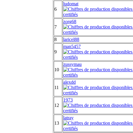
ludomat
6
zorg68
7
8
laricel88
man5457
9
zussymau
10
alexdd
11
1973
12
latray
13