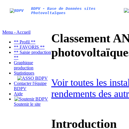
BDPV - Base de Données sites
Photovoltaïques
Menu - Accueil
Classement AN
** Profil **
** FAVORIS **
photovoltaïq
** Saisie production
**
Graphique
production
Statistiques
Voir toutes les inst
Contacter l'équipe
BDPV
rendements des autr
Aide
Soutenir le site
Introduction