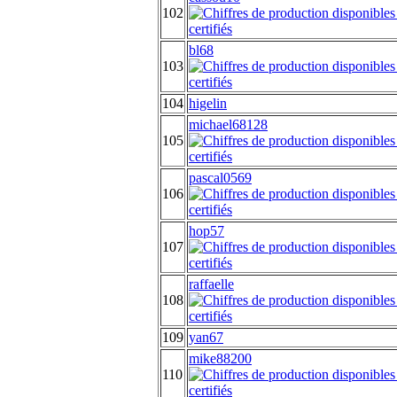
102
bl68
103
104
higelin
michael68128
105
pascal0569
106
hop57
107
raffaelle
108
109
yan67
mike88200
110