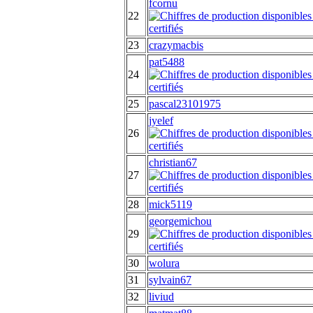
fcornu
22
23
crazymacbis
pat5488
24
25
pascal23101975
jyelef
26
christian67
27
28
mick5119
georgemichou
29
30
wolura
31
sylvain67
32
liviud