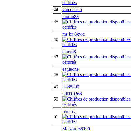
44
vincentsch
mumu88
45
ms-br-6kwc
46
dany68
47
eagleone
48
49
jps68800
bill110366
50
remi55
51
Maison_68190