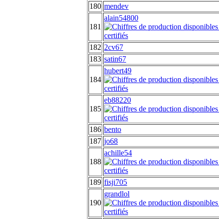
180
mendev
alain54800
181
182
2cv67
183
satin67
hubert49
184
eb88220
185
186
bento
187
jo68
achille54
188
189
fisji705
grandlol
190