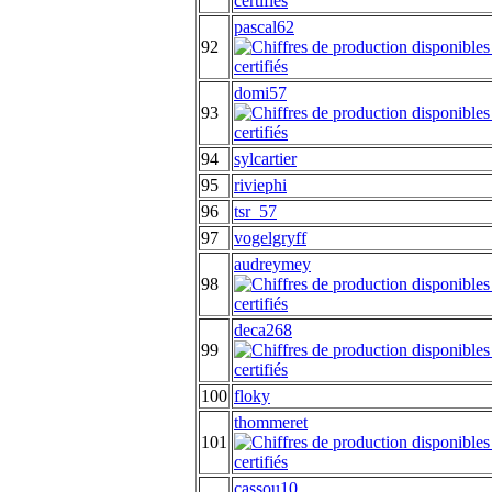
pascal62
92
domi57
93
94
sylcartier
95
riviephi
96
tsr_57
97
vogelgryff
audreymey
98
deca268
99
100
floky
thommeret
101
cassou10