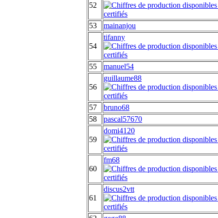
52
53
mainanjou
tifanny
54
55
manuel54
guillaume88
56
57
bruno68
58
pascal57670
domi4120
59
fm68
60
discus2vtt
61