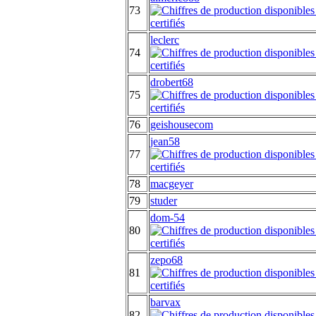
73
leclerc
74
drobert68
75
76
geishousecom
jean58
77
78
macgeyer
79
studer
dom-54
80
zepo68
81
barvax
82