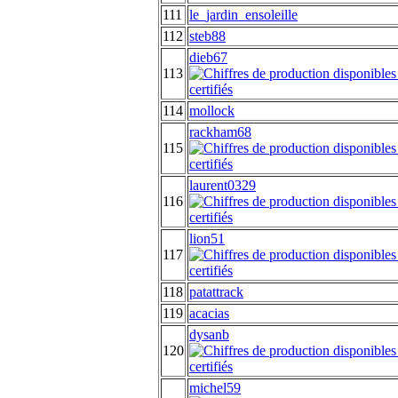
111
le_jardin_ensoleille
112
steb88
dieb67
113
114
mollock
rackham68
115
laurent0329
116
lion51
117
118
patattrack
119
acacias
dysanb
120
michel59