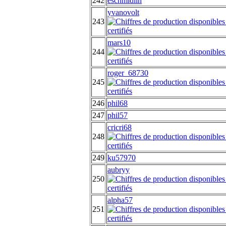
242
eschmidlin
yvanovolt
243
mars10
244
roger_68730
245
246
phil68
247
phil57
cricri68
248
249
ku57970
aubryy
250
alpha57
251