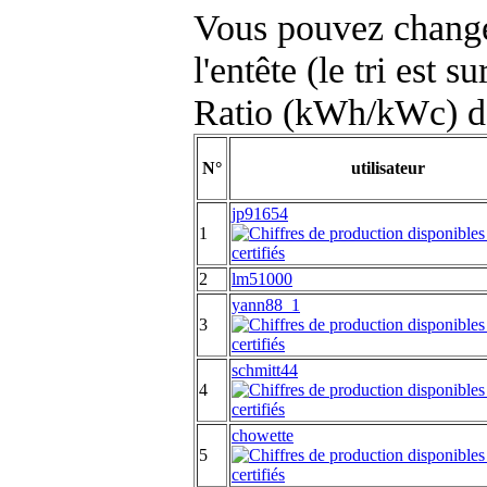
Vous pouvez changer
l'entête (le tri est s
Ratio (kWh/kWc) d
N°
utilisateur
jp91654
1
2
lm51000
yann88_1
3
schmitt44
4
chowette
5