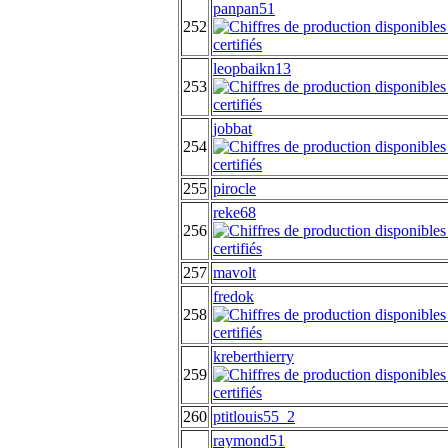
panpan51
252
leopbaikn13
253
jobbat
254
255
pirocle
reke68
256
257
mavolt
fredok
258
kreberthierry
259
260
ptitlouis55_2
raymond51