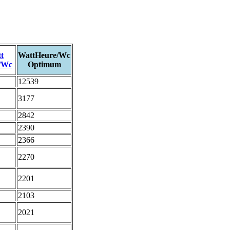
t
WattHeure/Wc
/Wc
Optimum
12539
3177
2842
2390
2366
2270
2201
2103
2021