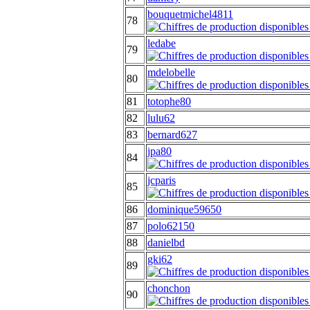
bouquetmichel4811
78
ledabe
79
mdelobelle
80
81
totophe80
82
lulu62
83
bernard627
jpa80
84
jcparis
85
86
dominique59650
87
polo62150
88
danielbd
gki62
89
chonchon
90