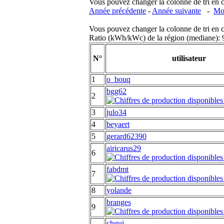
Vous pouvez changer la colonne de tri en cliq
Année précédente
-
Année suivante
-
Moi
Vous pouvez changer la colonne de tri en cliq
Ratio (kWh/kWc) de la région (mediane)
N°
utilisateur
1
o_bouq
bgg62
2
3
julo34
4
beyaert
5
gerard62390
airicarus29
6
fabdmt
7
8
yolande
branges
9
chgui