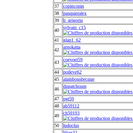
37
copincopin
38
pasquieralex
39
b_grigoriu
sylvain_c15
40
41
glap1_62
arnokatia
42
coevoet59
43
44
poileve62
45
alainbousbecque
dupatchoum
46
47
pgt59
48
ab59112
ch59193
49
50
ludoclus
lilian32