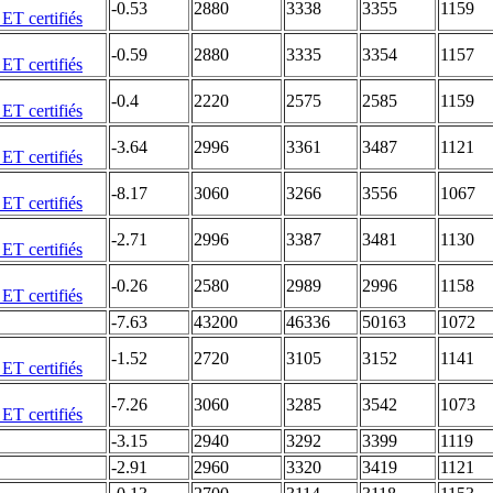
-0.53
2880
3338
3355
1159
-0.59
2880
3335
3354
1157
-0.4
2220
2575
2585
1159
-3.64
2996
3361
3487
1121
-8.17
3060
3266
3556
1067
-2.71
2996
3387
3481
1130
-0.26
2580
2989
2996
1158
-7.63
43200
46336
50163
1072
-1.52
2720
3105
3152
1141
-7.26
3060
3285
3542
1073
-3.15
2940
3292
3399
1119
-2.91
2960
3320
3419
1121