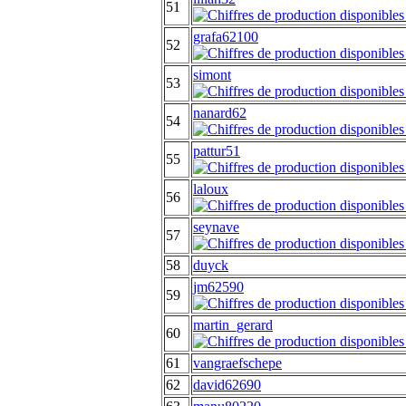
51
grafa62100
52
simont
53
nanard62
54
pattur51
55
laloux
56
seynave
57
58
duyck
jm62590
59
martin_gerard
60
61
vangraefschepe
62
david62690