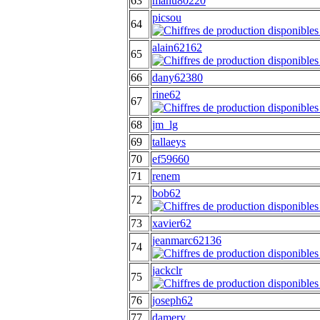
63
manu80220
picsou
64
alain62162
65
66
dany62380
rine62
67
68
jm_lg
69
tallaeys
70
ef59660
71
renem
bob62
72
73
xavier62
jeanmarc62136
74
jackclr
75
76
joseph62
77
damery