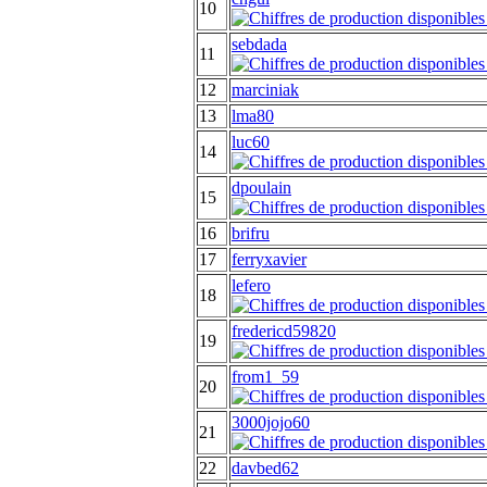
10
sebdada
11
12
marciniak
13
lma80
luc60
14
dpoulain
15
16
brifru
17
ferryxavier
lefero
18
fredericd59820
19
from1_59
20
3000jojo60
21
22
davbed62