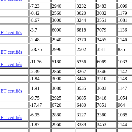
-7.23
2940
3232
3483
1099
-0.42
2560
3020
3032
1179
-8.67
3000
3244
3551
1081
-3.7
6000
6818
7079
1136
-2.48
2940
3370
3455
1146
-28.75
2996
2502
3511
835
-11.76
5180
5356
6069
1033
-2.39
2860
3267
3346
1142
-1.84
3000
3446
3510
1148
-1.91
3080
3535
3603
1147
-9.75
2925
3085
3418
1054
-17.47
6720
6480
7851
964
-6.95
2880
3127
3360
1085
-1.87
2960
3389
3453
1144