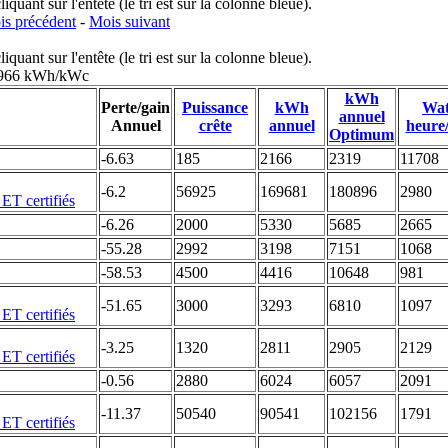
uant sur l'entête (le tri est sur la colonne bleue).
s précédent
-
Mois suivant
uant sur l'entête (le tri est sur la colonne bleue).
: 966 kWh/kWc
kWh
Perte/gain
Puissance
kWh
Wat
annuel
Annuel
crête
annuel
heure
Optimum
-6.63
185
2166
2319
11708
-6.2
56925
169681
180896
2980
-6.26
2000
5330
5685
2665
-55.28
2992
3198
7151
1068
-58.53
4500
4416
10648
981
-51.65
3000
3293
6810
1097
-3.25
1320
2811
2905
2129
-0.56
2880
6024
6057
2091
-11.37
50540
90541
102156
1791