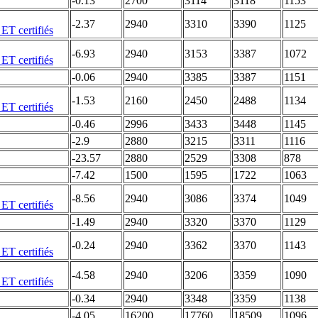
-0.13
2700
3114
3118
1153
-2.37
2940
3310
3390
1125
-6.93
2940
3153
3387
1072
-0.06
2940
3385
3387
1151
-1.53
2160
2450
2488
1134
-0.46
2996
3433
3448
1145
-2.9
2880
3215
3311
1116
-23.57
2880
2529
3308
878
-7.42
1500
1595
1722
1063
-8.56
2940
3086
3374
1049
-1.49
2940
3320
3370
1129
-0.24
2940
3362
3370
1143
-4.58
2940
3206
3359
1090
-0.34
2940
3348
3359
1138
-4.05
16200
17760
18509
1096