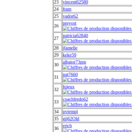
23
vincent62580
24
fram
25
vador62
prevost
26
patricia62840
27
28
jfamelie
29
keke59
albator73pm
30
pat7660
31
fqjeux
32
coachfredo62
33
34
pvtempl
35
gjj62Old
ericb
36