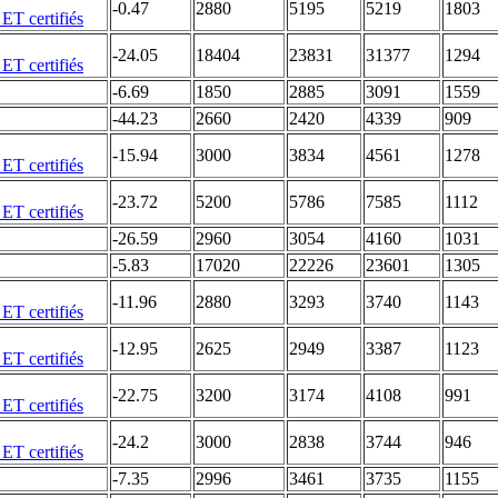
-0.47
2880
5195
5219
1803
-24.05
18404
23831
31377
1294
-6.69
1850
2885
3091
1559
-44.23
2660
2420
4339
909
-15.94
3000
3834
4561
1278
-23.72
5200
5786
7585
1112
-26.59
2960
3054
4160
1031
-5.83
17020
22226
23601
1305
-11.96
2880
3293
3740
1143
-12.95
2625
2949
3387
1123
-22.75
3200
3174
4108
991
-24.2
3000
2838
3744
946
-7.35
2996
3461
3735
1155