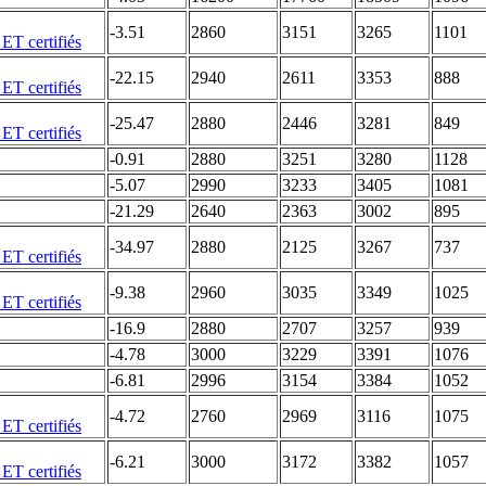
-3.51
2860
3151
3265
1101
-22.15
2940
2611
3353
888
-25.47
2880
2446
3281
849
-0.91
2880
3251
3280
1128
-5.07
2990
3233
3405
1081
-21.29
2640
2363
3002
895
-34.97
2880
2125
3267
737
-9.38
2960
3035
3349
1025
-16.9
2880
2707
3257
939
-4.78
3000
3229
3391
1076
-6.81
2996
3154
3384
1052
-4.72
2760
2969
3116
1075
-6.21
3000
3172
3382
1057