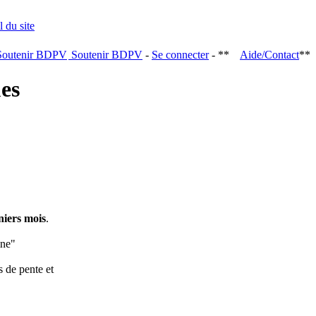
Soutenir BDPV
-
Se connecter
- **
Aide/Contact
**
ques
niers mois
.
ine"
s de pente et