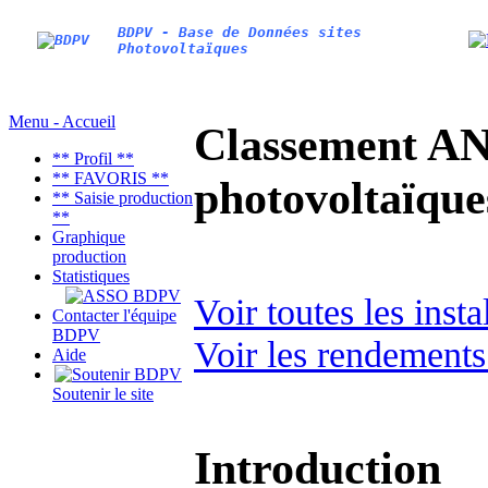
BDPV - Base de Données sites
Photovoltaïques
Menu - Accueil
Classement AN
** Profil **
** FAVORIS **
photovoltaïq
** Saisie production
**
Graphique
production
Statistiques
Voir toutes les inst
Contacter l'équipe
BDPV
Voir les rendements
Aide
Soutenir le site
Introduction