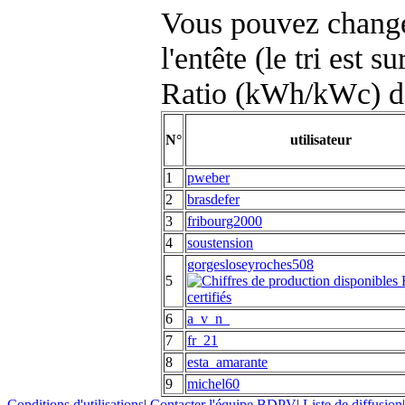
Vous pouvez changer
l'entête (le tri est s
Ratio (kWh/kWc) d
N°
utilisateur
1
pweber
2
brasdefer
3
fribourg2000
4
soustension
gorgesloseyroches508
5
6
a_v_n_
7
fr_21
8
esta_amarante
9
michel60
Conditions d'utilisations
|
Contacter l'équipe BDPV
|
Liste de diffusion