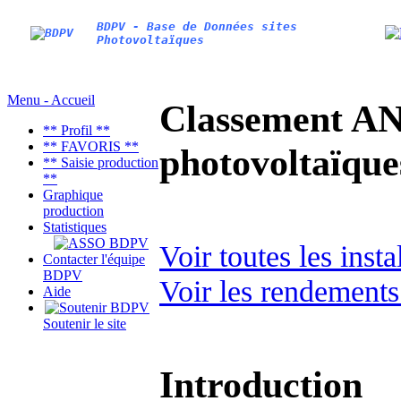
BDPV - Base de Données sites
Photovoltaïques
Menu - Accueil
Classement AN
** Profil **
** FAVORIS **
photovoltaïq
** Saisie production
**
Graphique
production
Statistiques
Voir toutes les inst
Contacter l'équipe
BDPV
Voir les rendements
Aide
Soutenir le site
Introduction