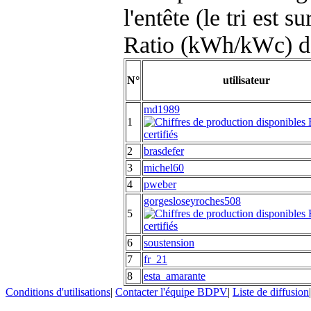
l'entête (le tri est s
Ratio (kWh/kWc) d
N°
utilisateur
md1989
1
2
brasdefer
3
michel60
4
pweber
gorgesloseyroches508
5
6
soustension
7
fr_21
8
esta_amarante
Conditions d'utilisations
|
Contacter l'équipe BDPV
|
Liste de diffusion