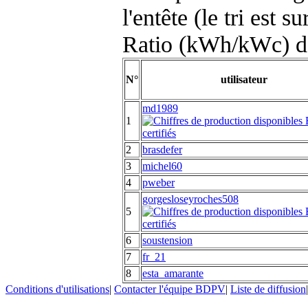
l'entête (le tri est s
Ratio (kWh/kWc) d
N°
utilisateur
md1989
1
2
brasdefer
3
michel60
4
pweber
gorgesloseyroches508
5
6
soustension
7
fr_21
8
esta_amarante
Conditions d'utilisations
|
Contacter l'équipe BDPV
|
Liste de diffusion