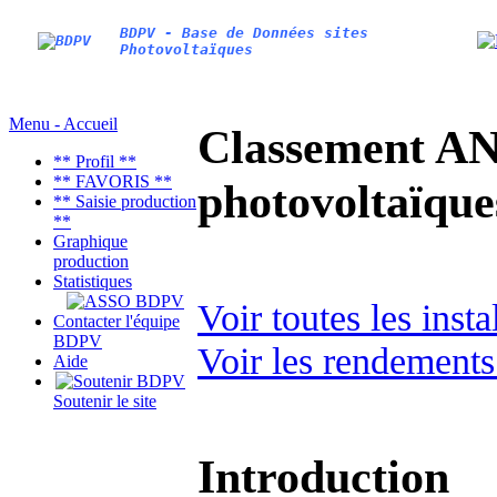
BDPV - Base de Données sites
Photovoltaïques
Menu - Accueil
Classement AN
** Profil **
** FAVORIS **
photovoltaïq
** Saisie production
**
Graphique
production
Statistiques
Voir toutes les inst
Contacter l'équipe
BDPV
Voir les rendements
Aide
Soutenir le site
Introduction