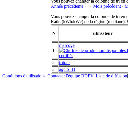
Vous pouvez changer la colonne de tri en cliq
Année précédente
- -
Mois précédent
-
M
Vous pouvez changer la colonne de tri en cliq
Ratio (kWh/kWc) de la région (mediane)
N°
utilisateur
marcoge
1
2
tritons
3
agctb_11
Conditions d'utilisations
|
Contacter l'équipe BDPV
|
Liste de diffusion