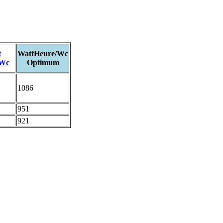
t
WattHeure/Wc
/Wc
Optimum
1086
951
921