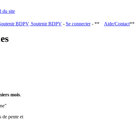
Soutenir BDPV
-
Se connecter
- **
Aide/Contact
**
ques
niers mois
.
ine"
s de pente et