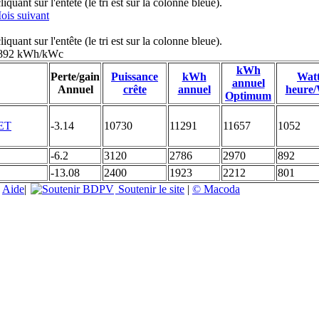
uant sur l'entête (le tri est sur la colonne bleue).
ois suivant
uant sur l'entête (le tri est sur la colonne bleue).
: 892 kWh/kWc
kWh
Perte/gain
Puissance
kWh
Wat
annuel
Annuel
crête
annuel
heure
Optimum
-3.14
10730
11291
11657
1052
-6.2
3120
2786
2970
892
-13.08
2400
1923
2212
801
|
Aide
|
Soutenir le site
|
© Macoda