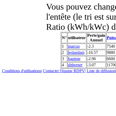
Vous pouvez changer
l'entête (le tri est s
Ratio (kWh/kWc) d
Perte/gain
N°
utilisateur
Puiss
Annuel
1
marcus
-2.3
7540
2
leslamlam
-16.57
9880
3
baptiste
-2.96
6600
4
dithernet
-3.07
1170
Conditions d'utilisations
|
Contacter l'équipe BDPV
|
Liste de diffusion