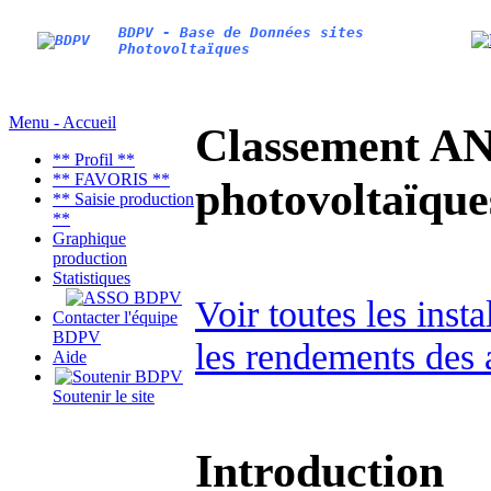
BDPV - Base de Données sites
Photovoltaïques
Menu - Accueil
Classement AN
** Profil **
** FAVORIS **
photovoltaïq
** Saisie production
**
Graphique
production
Statistiques
Voir toutes les inst
Contacter l'équipe
BDPV
les rendements des 
Aide
Soutenir le site
Introduction