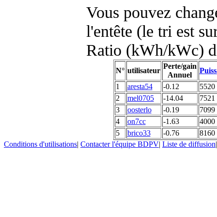
Vous pouvez changer
l'entête (le tri est s
Ratio (kWh/kWc) d
Perte/gain
N°
utilisateur
Puiss
Annuel
1
aresta54
-0.12
5520
2
mel0705
-14.04
7521
3
oosterlo
-0.19
7099
4
on7cc
-1.63
4000
5
brico33
-0.76
8160
Conditions d'utilisations
|
Contacter l'équipe BDPV
|
Liste de diffusion