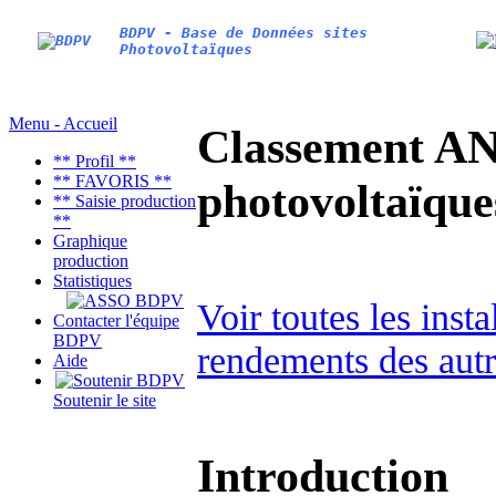
BDPV - Base de Données sites
Photovoltaïques
Menu - Accueil
Classement AN
** Profil **
** FAVORIS **
photovoltaïq
** Saisie production
**
Graphique
production
Statistiques
Voir toutes les inst
Contacter l'équipe
BDPV
rendements des autr
Aide
Soutenir le site
Introduction