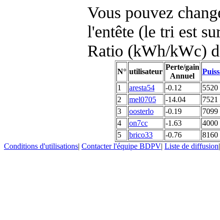
Vous pouvez changer
l'entête (le tri est s
Ratio (kWh/kWc) d
Perte/gain
N°
utilisateur
Puiss
Annuel
1
aresta54
-0.12
5520
2
mel0705
-14.04
7521
3
oosterlo
-0.19
7099
4
on7cc
-1.63
4000
5
brico33
-0.76
8160
Conditions d'utilisations
|
Contacter l'équipe BDPV
|
Liste de diffusion