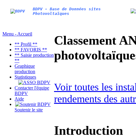
BDPV - Base de Données sites
Photovoltaïques
Menu - Accueil
Classement AN
** Profil **
** FAVORIS **
photovoltaïq
** Saisie production
**
Graphique
production
Statistiques
Voir toutes les inst
Contacter l'équipe
BDPV
rendements des autr
Aide
Soutenir le site
Introduction