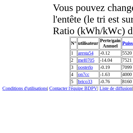
Vous pouvez changer
l'entête (le tri est s
Ratio (kWh/kWc) d
Perte/gain
N°
utilisateur
Puiss
Annuel
1
aresta54
-0.12
5520
2
mel0705
-14.04
7521
3
oosterlo
-0.19
7099
4
on7cc
-1.63
4000
5
brico33
-0.76
8160
Conditions d'utilisations
|
Contacter l'équipe BDPV
|
Liste de diffusion