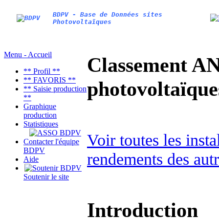
BDPV - Base de Données sites
Photovoltaïques
Menu - Accueil
Classement AN
** Profil **
** FAVORIS **
photovoltaïq
** Saisie production
**
Graphique
production
Statistiques
Voir toutes les inst
Contacter l'équipe
BDPV
rendements des autr
Aide
Soutenir le site
Introduction