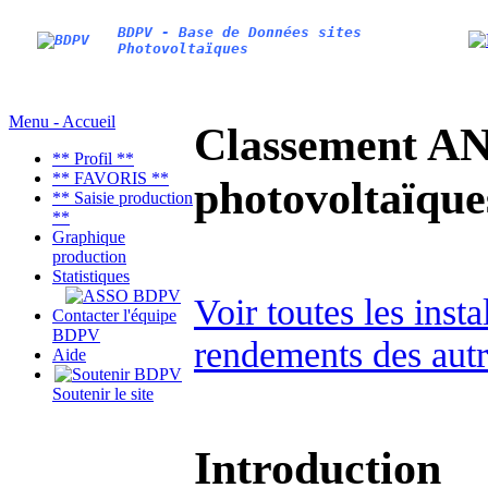
BDPV - Base de Données sites
Photovoltaïques
Menu - Accueil
Classement AN
** Profil **
** FAVORIS **
photovoltaïq
** Saisie production
**
Graphique
production
Statistiques
Voir toutes les inst
Contacter l'équipe
BDPV
rendements des autr
Aide
Soutenir le site
Introduction