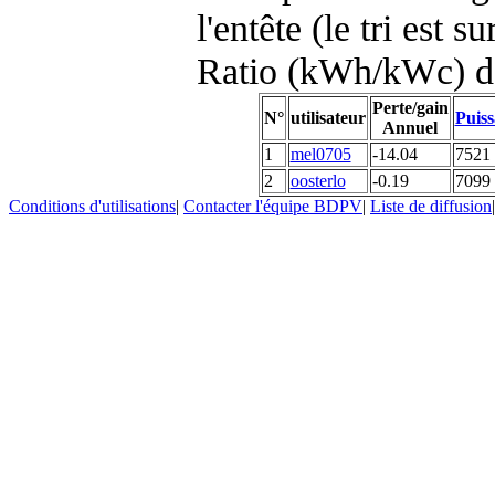
l'entête (le tri est s
Ratio (kWh/kWc) d
Perte/gain
N°
utilisateur
Puiss
Annuel
1
mel0705
-14.04
7521
2
oosterlo
-0.19
7099
Conditions d'utilisations
|
Contacter l'équipe BDPV
|
Liste de diffusion