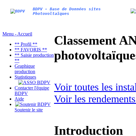
BDPV - Base de Données sites
Photovoltaïques
Menu - Accueil
Classement AN
** Profil **
** FAVORIS **
photovoltaïq
** Saisie production
**
Graphique
production
Statistiques
Voir toutes les ins
Contacter l'équipe
BDPV
Voir les rendements
Aide
Soutenir le site
Introduction