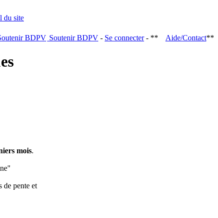
Soutenir BDPV
-
Se connecter
- **
Aide/Contact
**
ques
niers mois
.
ine"
s de pente et