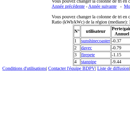
Vous pouvez changer la colonne de tri en cliq
Année précédente
-
Année suivante
-
Moi
Vous pouvez changer la colonne de tri en cliq
Ratio (kWh/kWc) de la région (mediane)
Perte/gai
N°
utilisateur
Annuel
1
sunshinecoaster
-0.37
2
davec
-0.79
3
firepete
-1.15
4
stanpipe
-9.44
Conditions d'utilisations
|
Contacter l'équipe BDPV
|
Liste de diffusion