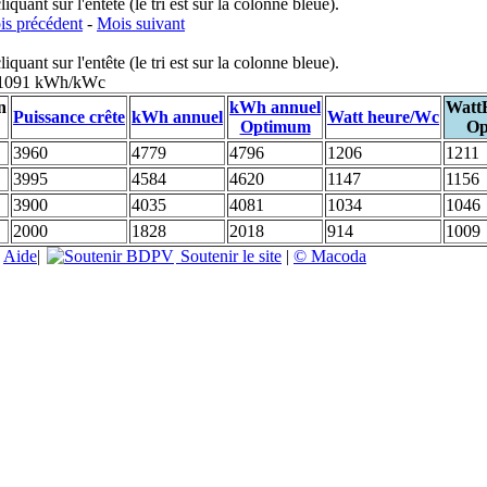
uant sur l'entête (le tri est sur la colonne bleue).
s précédent
-
Mois suivant
uant sur l'entête (le tri est sur la colonne bleue).
: 1091 kWh/kWc
n
kWh annuel
Watt
Puissance crête
kWh annuel
Watt heure/Wc
Optimum
Op
3960
4779
4796
1206
1211
3995
4584
4620
1147
1156
3900
4035
4081
1034
1046
2000
1828
2018
914
1009
|
Aide
|
Soutenir le site
|
© Macoda