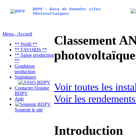
BDPV - Base de Données sites
Photovoltaïques
Menu - Accueil
Classement AN
** Profil **
** FAVORIS **
photovoltaïq
** Saisie production
**
Graphique
production
Statistiques
Voir toutes les inst
Contacter l'équipe
BDPV
Voir les rendements
Aide
Soutenir le site
Introduction