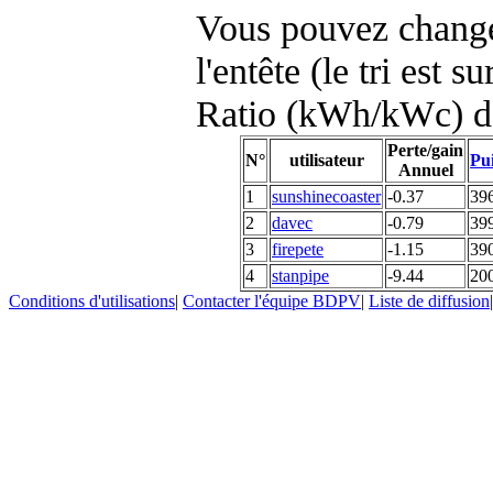
Vous pouvez changer
l'entête (le tri est s
Ratio (kWh/kWc) d
Perte/gain
N°
utilisateur
Pui
Annuel
1
sunshinecoaster
-0.37
39
2
davec
-0.79
39
3
firepete
-1.15
39
4
stanpipe
-9.44
20
Conditions d'utilisations
|
Contacter l'équipe BDPV
|
Liste de diffusion