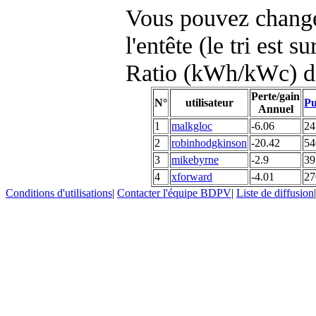
Vous pouvez changer
l'entête (le tri est s
Ratio (kWh/kWc) d
Perte/gain
N°
utilisateur
Pu
Annuel
1
malkgloc
-6.06
24
2
robinhodgkinson
-20.42
54
3
mikebyrne
-2.9
39
4
xforward
-4.01
27
Conditions d'utilisations
|
Contacter l'équipe BDPV
|
Liste de diffusion