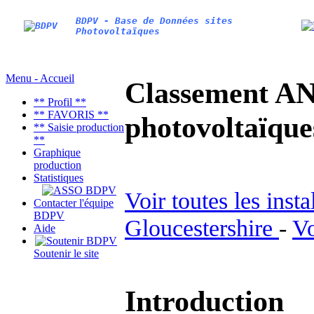
BDPV - Base de Données sites
Photovoltaïques
Menu - Accueil
Classement AN
** Profil **
** FAVORIS **
photovoltaïq
** Saisie production
**
Graphique
production
Statistiques
Voir toutes les inst
Contacter l'équipe
BDPV
Gloucestershire
-
Vo
Aide
Soutenir le site
Introduction