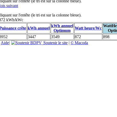
uant sur l'entête (le tri est sur la colonne bleue).
ois suivant
uant sur l'entête (le tri est sur la colonne bleue).
: 872 kWh/kWc
kWh annuel
WattHe
Puissance crête
kWh annuel
Watt heure/Wc
Optimum
Opt
3952
3447
3549
872
898
|
Aide
|
Soutenir le site
|
© Macoda