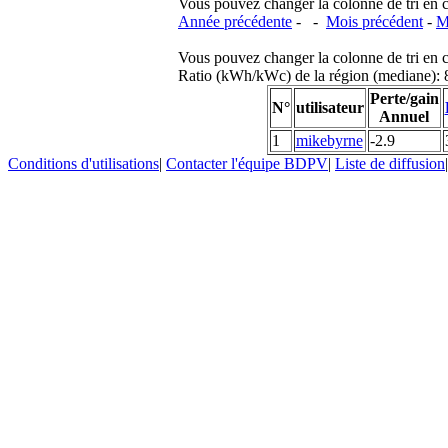
Vous pouvez changer la colonne de tri en cliq
Année précédente
- -
Mois précédent
-
M
Vous pouvez changer la colonne de tri en cliq
Ratio (kWh/kWc) de la région (mediane)
Perte/gain
N°
utilisateur
Annuel
1
mikebyrne
-2.9
Conditions d'utilisations
|
Contacter l'équipe BDPV
|
Liste de diffusion