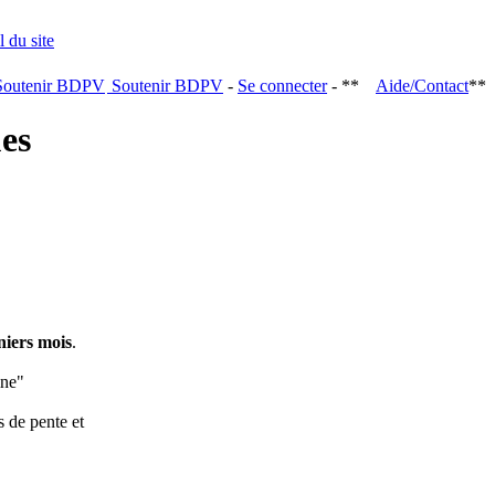
Soutenir BDPV
-
Se connecter
- **
Aide/Contact
**
ques
niers mois
.
ine"
s de pente et