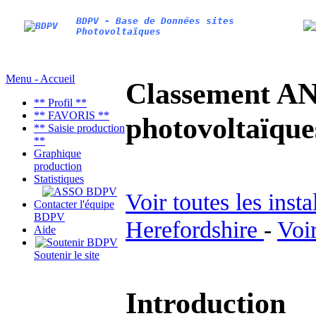
BDPV - Base de Données sites
Photovoltaïques
Menu - Accueil
Classement AN
** Profil **
** FAVORIS **
photovoltaïq
** Saisie production
**
Graphique
production
Statistiques
Voir toutes les inst
Contacter l'équipe
BDPV
Herefordshire
-
Voir
Aide
Soutenir le site
Introduction