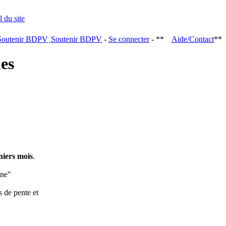
Soutenir BDPV
-
Se connecter
- **
Aide/Contact
**
ques
niers mois
.
ine"
s de pente et