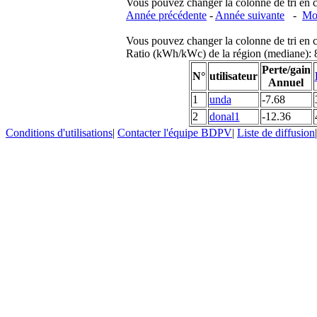
Vous pouvez changer la colonne de tri en cliq
Année précédente
-
Année suivante
-
Moi
Vous pouvez changer la colonne de tri en cliq
Ratio (kWh/kWc) de la région (mediane)
Perte/gain
N°
utilisateur
Annuel
1
unda
-7.68
2
donal1
-12.36
Conditions d'utilisations
|
Contacter l'équipe BDPV
|
Liste de diffusion