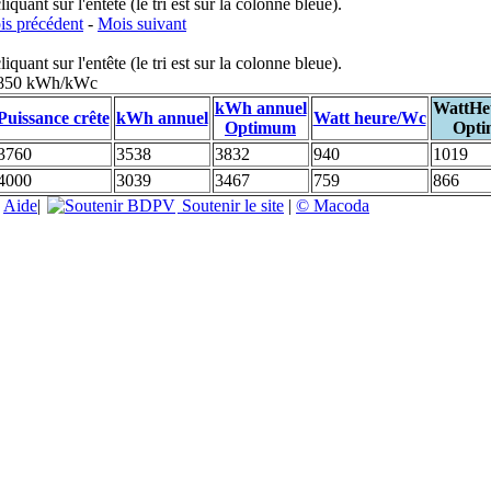
uant sur l'entête (le tri est sur la colonne bleue).
s précédent
-
Mois suivant
uant sur l'entête (le tri est sur la colonne bleue).
: 850 kWh/kWc
kWh annuel
WattHe
Puissance crête
kWh annuel
Watt heure/Wc
Optimum
Opt
3760
3538
3832
940
1019
4000
3039
3467
759
866
|
Aide
|
Soutenir le site
|
© Macoda