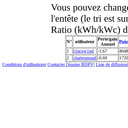
Vous pouvez changer
l'entête (le tri est s
Ratio (kWh/kWc) d
Perte/gain
N°
utilisateur
Puis
Annuel
1
r1ncew1nd
-1.67
404
2
cbatjesmond
-0.69
172
Conditions d'utilisations
|
Contacter l'équipe BDPV
|
Liste de diffusion