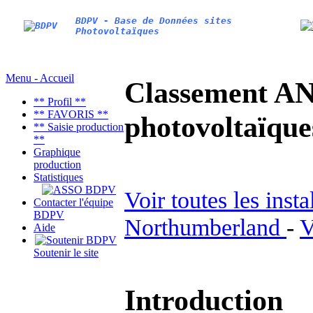
BDPV - Base de Données sites
Photovoltaïques
Menu - Accueil
Classement AN
** Profil **
** FAVORIS **
photovoltaïq
** Saisie production
**
Graphique
production
Statistiques
Voir toutes les inst
Contacter l'équipe
BDPV
Northumberland
-
V
Aide
Soutenir le site
Introduction