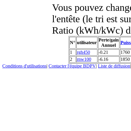
Vous pouvez changer
l'entête (le tri est s
Ratio (kWh/kWc) d
Perte/gain
N°
utilisateur
Puiss
Annuel
1
rgh450
-0.21
1760
2
rnw100
-6.16
1850
Conditions d'utilisations
|
Contacter l'équipe BDPV
|
Liste de diffusion