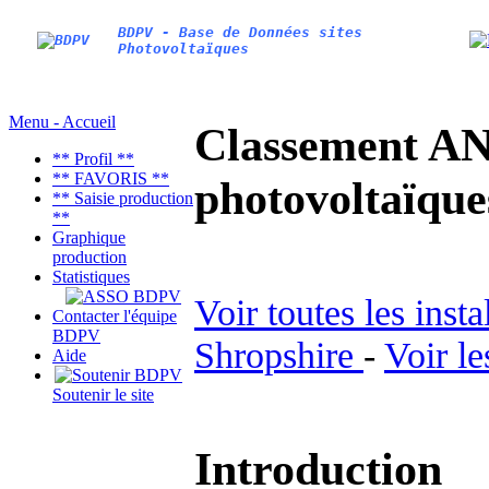
BDPV - Base de Données sites
Photovoltaïques
Menu - Accueil
Classement AN
** Profil **
** FAVORIS **
photovoltaïq
** Saisie production
**
Graphique
production
Statistiques
Voir toutes les inst
Contacter l'équipe
BDPV
Shropshire
-
Voir le
Aide
Soutenir le site
Introduction