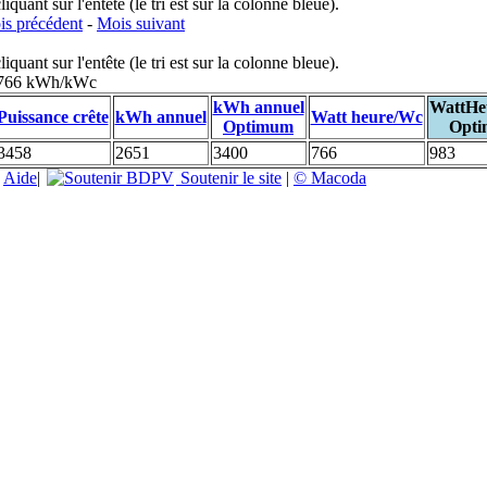
uant sur l'entête (le tri est sur la colonne bleue).
s précédent
-
Mois suivant
uant sur l'entête (le tri est sur la colonne bleue).
: 766 kWh/kWc
kWh annuel
WattHe
Puissance crête
kWh annuel
Watt heure/Wc
Optimum
Opt
3458
2651
3400
766
983
|
Aide
|
Soutenir le site
|
© Macoda