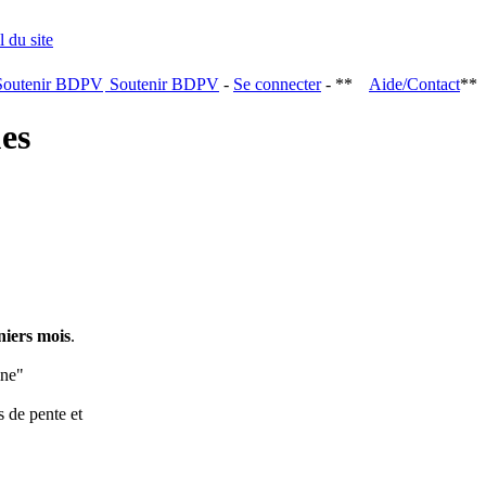
Soutenir BDPV
-
Se connecter
- **
Aide/Contact
**
ques
niers mois
.
ine"
s de pente et