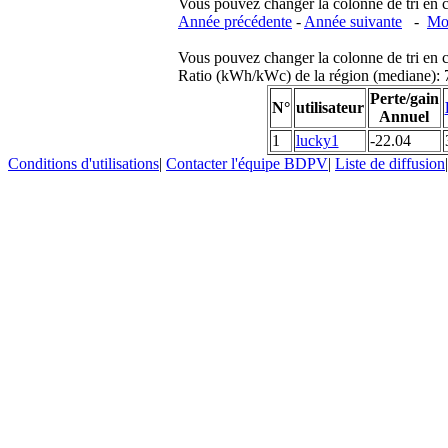
Vous pouvez changer la colonne de tri en cliq
Année précédente
-
Année suivante
-
Moi
Vous pouvez changer la colonne de tri en cliq
Ratio (kWh/kWc) de la région (mediane)
Perte/gain
N°
utilisateur
Annuel
1
lucky1
-22.04
Conditions d'utilisations
|
Contacter l'équipe BDPV
|
Liste de diffusion