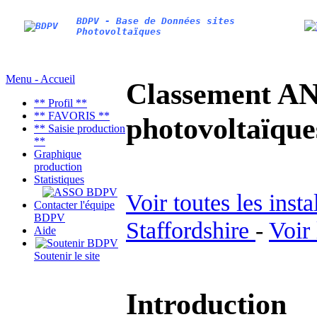
BDPV - Base de Données sites
Photovoltaïques
Menu - Accueil
Classement AN
** Profil **
** FAVORIS **
photovoltaïq
** Saisie production
**
Graphique
production
Statistiques
Voir toutes les inst
Contacter l'équipe
BDPV
Staffordshire
-
Voir
Aide
Soutenir le site
Introduction