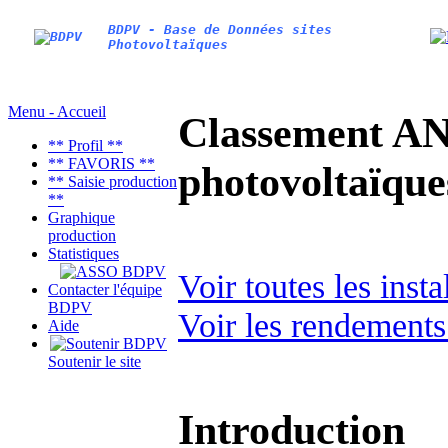
BDPV - Base de Données sites
Photovoltaïques
Menu - Accueil
Classement AN
** Profil **
** FAVORIS **
photovoltaïq
** Saisie production
**
Graphique
production
Statistiques
Voir toutes les inst
Contacter l'équipe
BDPV
Voir les rendements
Aide
Soutenir le site
Introduction