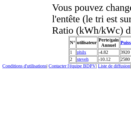
Vous pouvez changer
l'entête (le tri est s
Ratio (kWh/kWc) d
Perte/gain
N°
utilisateur
Puiss
Annuel
1
philx
-4.82
3920
2
steveh
-10.12
2580
Conditions d'utilisations
|
Contacter l'équipe BDPV
|
Liste de diffusion