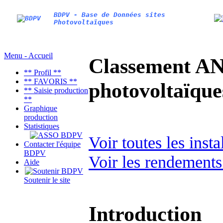
BDPV - Base de Données sites
Photovoltaïques
Menu - Accueil
Classement AN
** Profil **
** FAVORIS **
photovoltaïq
** Saisie production
**
Graphique
production
Statistiques
Voir toutes les ins
Contacter l'équipe
BDPV
Voir les rendements
Aide
Soutenir le site
Introduction