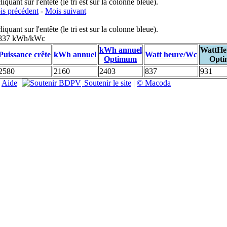
uant sur l'entête (le tri est sur la colonne bleue).
s précédent
-
Mois suivant
uant sur l'entête (le tri est sur la colonne bleue).
: 837 kWh/kWc
kWh annuel
WattHe
Puissance crête
kWh annuel
Watt heure/Wc
Optimum
Opt
2580
2160
2403
837
931
|
Aide
|
Soutenir le site
|
© Macoda