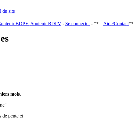
Soutenir BDPV
-
Se connecter
- **
Aide/Contact
**
ques
niers mois
.
ine"
s de pente et