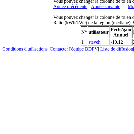
Vous pouvez changer la colonne de tri en cliq
Année précédente
-
Année suivante
-
Moi
Vous pouvez changer la colonne de tri en cliq
Ratio (kWh/kWc) de la région (mediane)
Perte/gain
N°
utilisateur
Annuel
1
steveh
-10.12
Conditions d'utilisations
|
Contacter l'équipe BDPV
|
Liste de diffusion