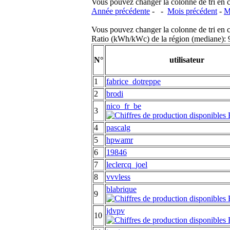
Vous pouvez changer la colonne de tri en cliq
Année précédente
- -
Mois précédent
-
M
Vous pouvez changer la colonne de tri en cliq
Ratio (kWh/kWc) de la région (mediane)
N°
utilisateur
1
fabrice_dotreppe
2
brodi
nico_fr_be
3
4
pascalg
5
hpwamr
6
19846
7
leclercq_joel
8
vvvless
blabrique
9
jdvpv
10