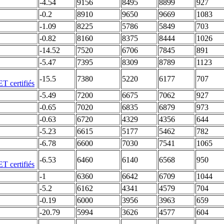
-4.54
9156
8495
8899
927
-0.2
8910
9650
9669
1083
-1.09
8225
5786
5849
703
-0.82
8160
8375
8444
1026
-14.52
7520
6706
7845
891
-5.47
7395
8309
8789
1123
-15.5
7380
5220
6177
707
-5.49
7200
6675
7062
927
-0.65
7020
6835
6879
973
-0.63
6720
4329
4356
644
-5.23
6615
5177
5462
782
-6.78
6600
7030
7541
1065
-6.53
6460
6140
6568
950
-1
6360
6642
6709
1044
-5.2
6162
4341
4579
704
-0.19
6000
3956
3963
659
-20.79
5994
3626
4577
604