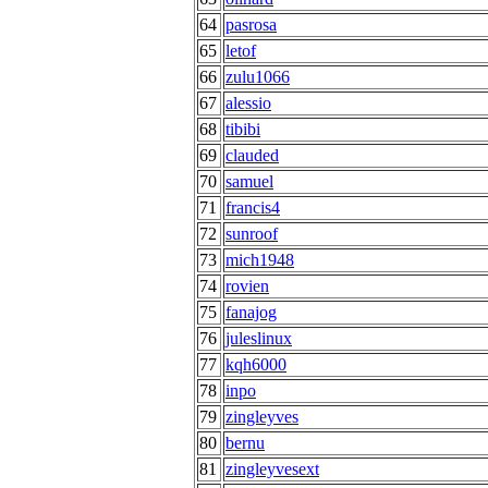
64
pasrosa
65
letof
66
zulu1066
67
alessio
68
tibibi
69
clauded
70
samuel
71
francis4
72
sunroof
73
mich1948
74
rovien
75
fanajog
76
juleslinux
77
kqh6000
78
inpo
79
zingleyves
80
bernu
81
zingleyvesext