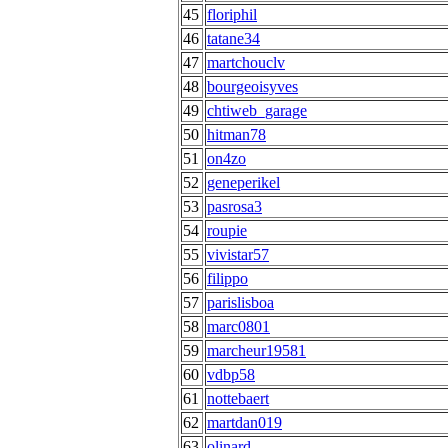
45
floriphil
46
tatane34
47
martchouclv
48
bourgeoisyves
49
chtiweb_garage
50
hitman78
51
on4zo
52
geneperikel
53
pasrosa3
54
roupie
55
vivistar57
56
filippo
57
parislisboa
58
marc0801
59
marcheur19581
60
vdbp58
61
nottebaert
62
martdan019
63
olinard