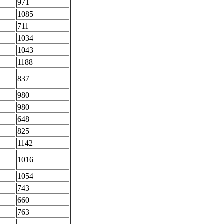
971
1085
711
1034
1043
1188
837
980
980
648
825
1142
1016
1054
743
660
763