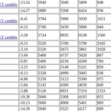
-13.24
5940
5040
5809
848
-14.27
5880
5508
6424
936
-0.41
5784
5906
5930
1021
-6.23
5760
5439
5800
944
-3.28
5724
8935
9238
1560
-0.53
5520
5769
5799
1045
-3.19
5520
5675
5861
1028
-5.64
5460
4737
5020
867
-0.81
5400
4234
4268
784
-3.25
5365
5149
5321
959
-0.13
5328
4999
5005
938
-6.86
5250
5123
5500
975
-5.84
5145
4369
4639
849
-3.88
5120
6931
7210
1353
-19.38
5060
3308
4103
653
-10.13
5060
4908
5461
969
-14.39
5040
3525
4117
699