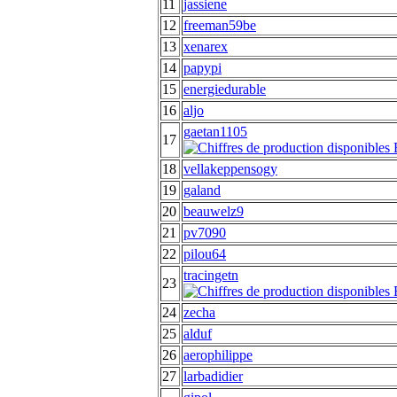
11
jassiene
12
freeman59be
13
xenarex
14
papypi
15
energiedurable
16
aljo
gaetan1105
17
18
vellakeppensogy
19
galand
20
beauwelz9
21
pv7090
22
pilou64
tracingetn
23
24
zecha
25
alduf
26
aerophilippe
27
larbadidier