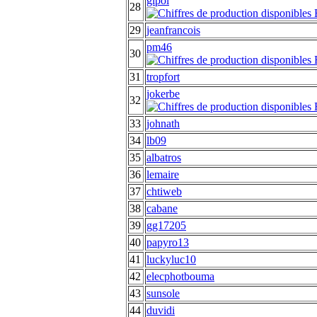
gipol
28
29
jeanfrancois
pm46
30
31
tropfort
jokerbe
32
33
johnath
34
lb09
35
albatros
36
lemaire
37
chtiweb
38
cabane
39
gg17205
40
papyro13
41
luckyluc10
42
elecphotbouma
43
sunsole
44
duvidi