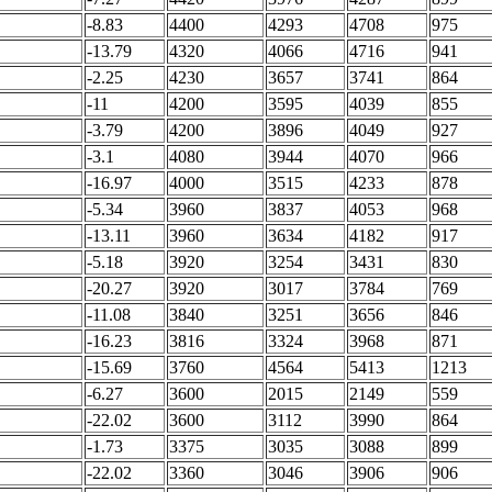
-8.83
4400
4293
4708
975
-13.79
4320
4066
4716
941
-2.25
4230
3657
3741
864
-11
4200
3595
4039
855
-3.79
4200
3896
4049
927
-3.1
4080
3944
4070
966
-16.97
4000
3515
4233
878
-5.34
3960
3837
4053
968
-13.11
3960
3634
4182
917
-5.18
3920
3254
3431
830
-20.27
3920
3017
3784
769
-11.08
3840
3251
3656
846
-16.23
3816
3324
3968
871
-15.69
3760
4564
5413
1213
-6.27
3600
2015
2149
559
-22.02
3600
3112
3990
864
-1.73
3375
3035
3088
899
-22.02
3360
3046
3906
906