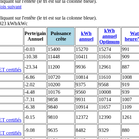
uant sur l'entête (le tri est sur la colonne bleue).
ois suivant
uant sur l'entête (le tri est sur la colonne bleue).
: 923 kWh/kWc
kWh
Perte/gain
Puissance
kWh
Wat
annuel
Annuel
crête
annuel
heure
Optimum
-0.03
15400
15270
15274
991
-10.38
11448
10411
11616
909
-23.34
11200
9936
12961
887
-6.86
10720
10814
11610
1008
-2.02
10200
9375
9568
919
-4.48
10176
9560
10008
939
-7.31
9858
9931
10714
1007
-6.38
9840
10914
11657
1109
-0.15
9810
12372
12390
1261
-9.08
9635
8482
9329
880