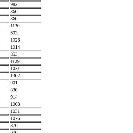
982
860
860
1130
693
1026
1014
853
1129
1031
1302
901
830
914
1003
1031
1076
870
970