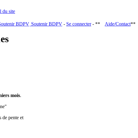
Soutenir BDPV
-
Se connecter
- **
Aide/Contact
**
ques
niers mois
.
ine"
s de pente et