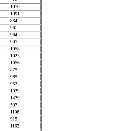
1070
1091
884
961
964
997
1058
1023
1056
875
965
952
1039
1439
597
1108
915
1162