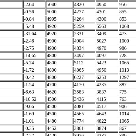
-2.64
5040
4820
4950
956
-0.56
5000
4277
4301
855
-0.84
4995
4264
4300
853
-5.48
4920
5259
5563
1068
-31.64
4920
2331
3409
473
-2.46
4900
4904
5027
1000
-2.75
4900
4834
4970
986
-14.65
4800
3497
4097
728
-5.74
4800
5112
5423
1065
-1.72
4800
4865
4950
1013
-0.42
4800
6227
6253
1297
-1.54
4700
4170
4235
887
-6.63
4620
3583
3837
775
-16.52
4500
3436
4115
763
-9.66
4500
4081
4517
906
-1.69
4500
4565
4643
1014
-1.01
4480
4774
4822
1065
-0.35
4452
3861
3874
867
-7.27
4420
3976
4287
899