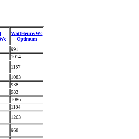
t
WattHeure/Wc
/Wc
Optimum
991
1014
1157
1083
938
983
1086
1184
1263
968