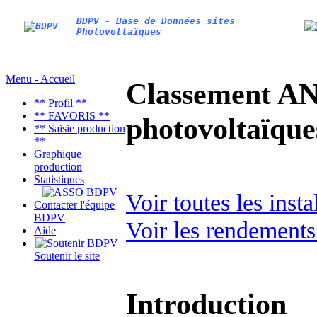
BDPV - Base de Données sites
Photovoltaïques
Menu - Accueil
Classement AN
** Profil **
** FAVORIS **
photovoltaïq
** Saisie production
**
Graphique
production
Statistiques
Voir toutes les ins
Contacter l'équipe
BDPV
Voir les rendements
Aide
Soutenir le site
Introduction