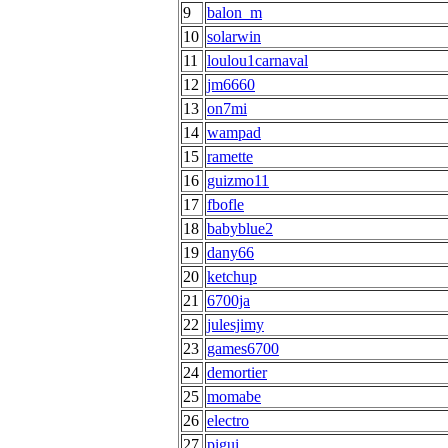
9
balon_m
10
solarwin
11
loulou1carnaval
12
jm6660
13
on7mi
14
wampad
15
ramette
16
guizmo11
17
fbofle
18
babyblue2
19
dany66
20
ketchup
21
6700ja
22
julesjimy
23
games6700
24
demortier
25
momabe
26
electro
27
pigui