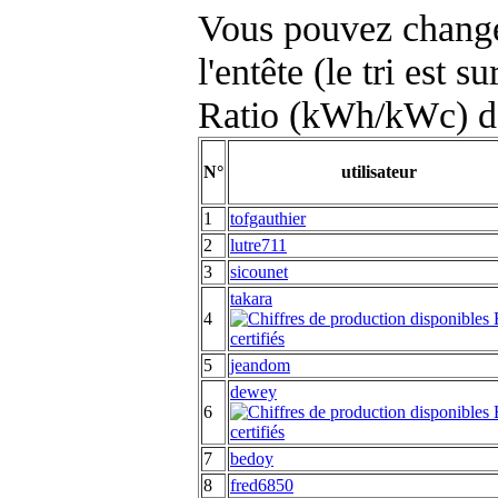
Vous pouvez changer
l'entête (le tri est s
Ratio (kWh/kWc) d
N°
utilisateur
1
tofgauthier
2
lutre711
3
sicounet
takara
4
5
jeandom
dewey
6
7
bedoy
8
fred6850