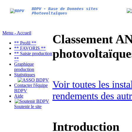
BDPV - Base de Données sites
Photovoltaïques
Menu - Accueil
Classement AN
** Profil **
** FAVORIS **
photovoltaïq
** Saisie production
**
Graphique
production
Statistiques
Voir toutes les ins
Contacter l'équipe
BDPV
rendements des autr
Aide
Soutenir le site
Introduction