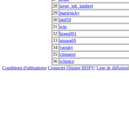
28
serge_jgh_lambert
29
mariejacky
30
phil59
31
wip
32
braga001
33
ansasa69
34
yaouky
35
cmmarot
36
schmice
Conditions d'utilisations
|
Contacter l'équipe BDPV
|
Liste de diffusion