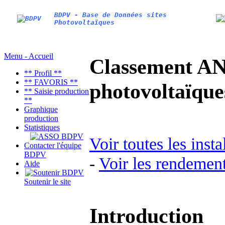
BDPV - Base de Données sites
Photovoltaïques
Menu - Accueil
Classement AN
** Profil **
** FAVORIS **
photovoltaïq
** Saisie production
**
Graphique
production
Statistiques
Voir toutes les inst
Contacter l'équipe
BDPV
-
Voir les rendement
Aide
Soutenir le site
Introduction