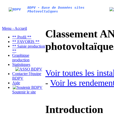
BDPV - Base de Données sites
Photovoltaïques
Menu - Accueil
Classement AN
** Profil **
** FAVORIS **
photovoltaïq
** Saisie production
**
Graphique
production
Statistiques
Voir toutes les inst
Contacter l'équipe
BDPV
-
Voir les rendement
Aide
Soutenir le site
Introduction