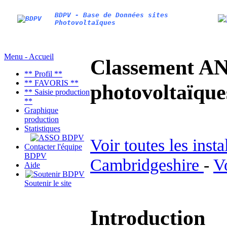
BDPV - Base de Données sites
Photovoltaïques
Menu - Accueil
Classement AN
** Profil **
** FAVORIS **
photovoltaïq
** Saisie production
**
Graphique
production
Statistiques
Voir toutes les inst
Contacter l'équipe
BDPV
Cambridgeshire
-
V
Aide
Soutenir le site
Introduction