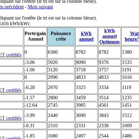
uant sur l'entête (le tri est sur la colonne bleue).
s précédent
-
Mois suivant
uant sur l'entête (le tri est sur la colonne bleue).
: 1416 kWh/kWc
kWh
Perte/gain
Puissance
kWh
Wat
annuel
Annuel
crête
annuel
heure
Optimum
0
6360
8782
8782
1380
-3.06
5920
9090
9376
1535
-1.06
3120
3718
3757
1191
0
2990
4833
4833
1616
-0.28
2970
3325
3334
1119
-1.57
2800
3459
3514
1235
-12.64
2745
3985
4561
1451
-3.99
2440
3690
3843
1512
-0.31
2310
2331
2338
1009
-1.85
1680
2497
2544
1486