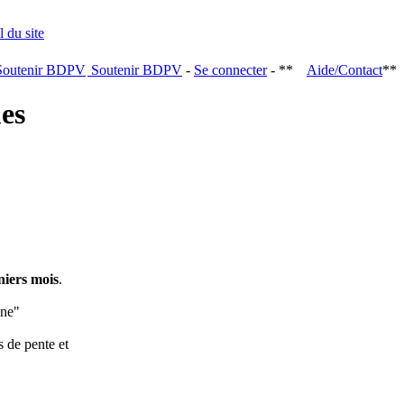
Soutenir BDPV
-
Se connecter
- **
Aide/Contact
**
ques
niers mois
.
ine"
s de pente et