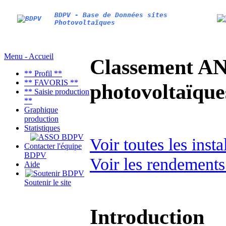
BDPV - Base de Données sites
Photovoltaïques
Menu - Accueil
Classement AN
** Profil **
** FAVORIS **
photovoltaïq
** Saisie production
**
Graphique
production
Statistiques
Voir toutes les inst
Contacter l'équipe
BDPV
Voir les rendements
Aide
Soutenir le site
Introduction