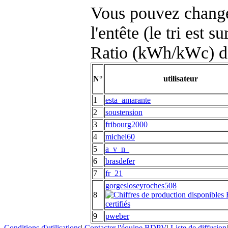
Vous pouvez changer
l'entête (le tri est s
Ratio (kWh/kWc) d
N°
utilisateur
1
esta_amarante
2
soustension
3
fribourg2000
4
michel60
5
a_v_n_
6
brasdefer
7
fr_21
gorgesloseyroches508
8
9
pweber
Conditions d'utilisations
|
Contacter l'équipe BDPV
|
Liste de diffusion