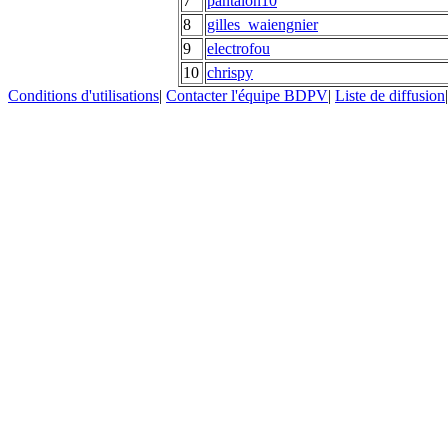
7
pantalon10
8
gilles_waiengnier
9
electrofou
10
chrispy
Conditions d'utilisations
|
Contacter l'équipe BDPV
|
Liste de diffusion