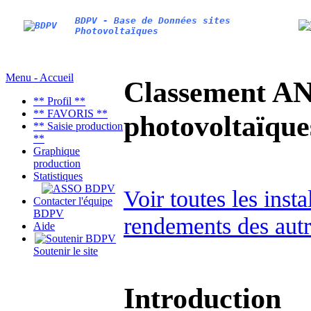
BDPV - Base de Données sites
Photovoltaïques
Menu - Accueil
Classement AN
** Profil **
** FAVORIS **
photovoltaïq
** Saisie production
**
Graphique
production
Statistiques
Voir toutes les inst
Contacter l'équipe
BDPV
rendements des autr
Aide
Soutenir le site
Introduction