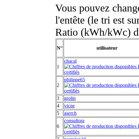
Vous pouvez changer
l'entête (le tri est s
Ratio (kWh/kWc) d
N°
utilisateur
chacal
1
philippe65
2
3
grolin
4
vicne
5
aserch
consultora
6