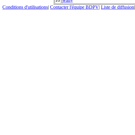
10
wally
Conditions d'utilisations
|
Contacter l'équipe BDPV
|
Liste de diffusion