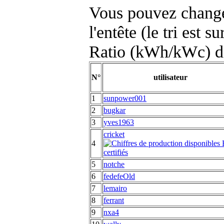
Vous pouvez changer
l'entête (le tri est s
Ratio (kWh/kWc) d
N°
utilisateur
1
sunpower001
2
bugkar
3
yves1963
cricket
4
5
notche
6
fedefeOld
7
lemairo
8
ferrant
9
nxa4