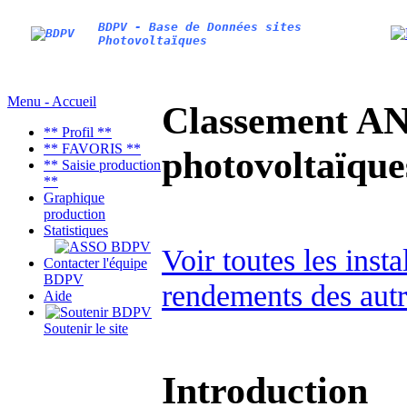
BDPV - Base de Données sites
Photovoltaïques
Menu - Accueil
Classement AN
** Profil **
** FAVORIS **
photovoltaïq
** Saisie production
**
Graphique
production
Statistiques
Voir toutes les ins
Contacter l'équipe
BDPV
rendements des autr
Aide
Soutenir le site
Introduction