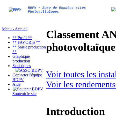
BDPV - Base de Données sites
Photovoltaïques
Menu - Accueil
Classement AN
** Profil **
** FAVORIS **
photovoltaïq
** Saisie production
**
Graphique
production
Statistiques
Voir toutes les ins
Contacter l'équipe
BDPV
Voir les rendements
Aide
Soutenir le site
Introduction