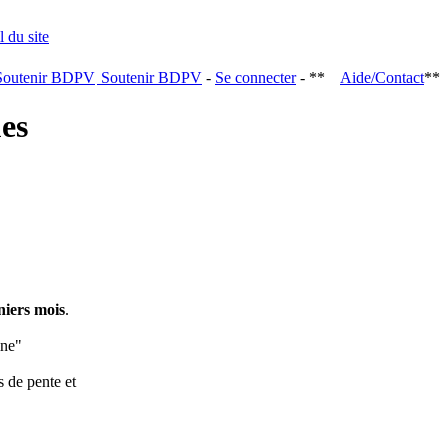
Soutenir BDPV
-
Se connecter
- **
Aide/Contact
**
ques
niers mois
.
ine"
s de pente et