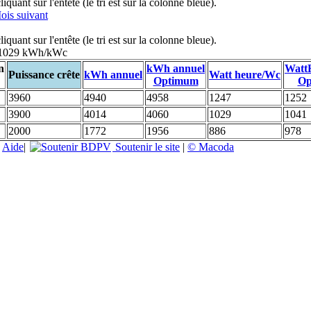
uant sur l'entête (le tri est sur la colonne bleue).
ois suivant
uant sur l'entête (le tri est sur la colonne bleue).
: 1029 kWh/kWc
n
kWh annuel
Watt
Puissance crête
kWh annuel
Watt heure/Wc
Optimum
Op
3960
4940
4958
1247
1252
3900
4014
4060
1029
1041
2000
1772
1956
886
978
|
Aide
|
Soutenir le site
|
© Macoda