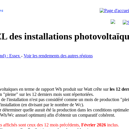
es
 des installations photovoltaï
and) : Essex
-
Voir les rendements des autres régions
ovoltaïques en terme de rapport Wh produit sur Watt crête sur
les 12 der
n "pleine" sur les 12 derniers mois sont répertoriées.
 de l'installation n'est pas considéré comme un mois de production "ple
 l'installation (en divisant par le nombre de Wc).
déterminer quelle aurait été la production dans les conditions optimale
 Wh/Wc annuel optimum) afin d'obtenir un comparatif cohérent.
 affichés sont ceux des 12 mois précédents,
Février 2026
inclus.