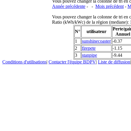
Vous pouvez changer la colonne de tri en cliq
Année précédente
- -
Mois précédent
-
M
Vous pouvez changer la colonne de tri en cliq
Ratio (kWh/kWc) de la région (mediane)
Perte/gai
N°
utilisateur
Annuel
1
sunshinecoaster
-0.37
2
firepete
-1.15
3
stanpipe
-9.44
Conditions d'utilisations
|
Contacter l'équipe BDPV
|
Liste de diffusion