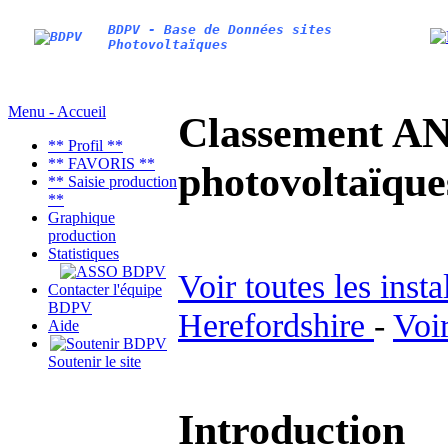
BDPV - Base de Données sites
Photovoltaïques
Menu - Accueil
Classement AN
** Profil **
** FAVORIS **
photovoltaïq
** Saisie production
**
Graphique
production
Statistiques
Voir toutes les inst
Contacter l'équipe
BDPV
Herefordshire
-
Voir
Aide
Soutenir le site
Introduction