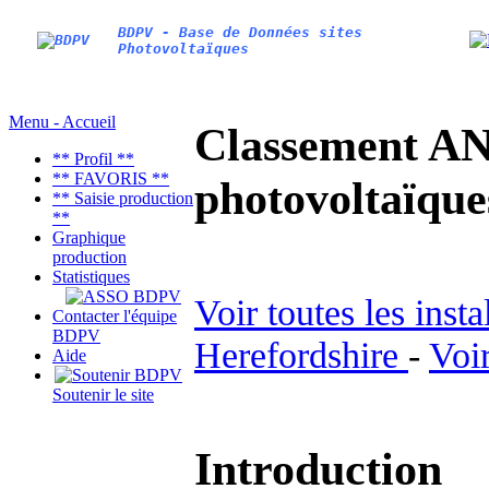
BDPV - Base de Données sites
Photovoltaïques
Menu - Accueil
Classement AN
** Profil **
** FAVORIS **
photovoltaïq
** Saisie production
**
Graphique
production
Statistiques
Voir toutes les inst
Contacter l'équipe
BDPV
Herefordshire
-
Voir
Aide
Soutenir le site
Introduction