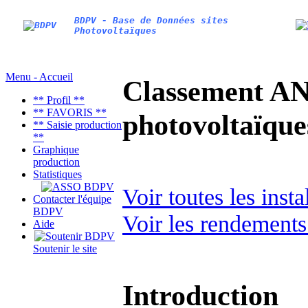
BDPV - Base de Données sites
Photovoltaïques
Menu - Accueil
Classement AN
** Profil **
** FAVORIS **
photovoltaïq
** Saisie production
**
Graphique
production
Statistiques
Voir toutes les inst
Contacter l'équipe
BDPV
Voir les rendements
Aide
Soutenir le site
Introduction