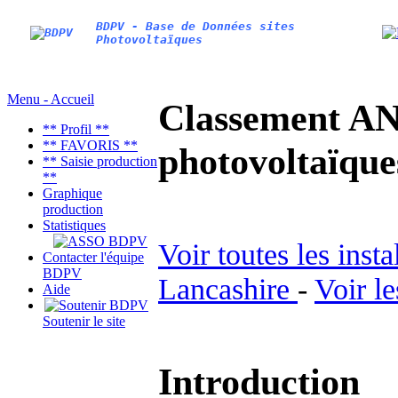
BDPV - Base de Données sites
Photovoltaïques
Menu - Accueil
Classement AN
** Profil **
** FAVORIS **
photovoltaïq
** Saisie production
**
Graphique
production
Statistiques
Voir toutes les inst
Contacter l'équipe
BDPV
Lancashire
-
Voir l
Aide
Soutenir le site
Introduction