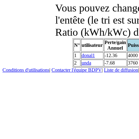
Vous pouvez changer
l'entête (le tri est s
Ratio (kWh/kWc) d
Perte/gain
N°
utilisateur
Puiss
Annuel
1
donal1
-12.36
4000
2
unda
-7.68
3760
Conditions d'utilisations
|
Contacter l'équipe BDPV
|
Liste de diffusion