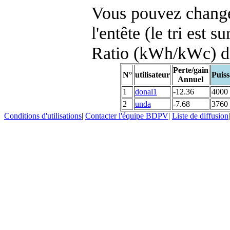
Vous pouvez changer
l'entête (le tri est s
Ratio (kWh/kWc) d
Perte/gain
N°
utilisateur
Puiss
Annuel
1
donal1
-12.36
4000
2
unda
-7.68
3760
Conditions d'utilisations
|
Contacter l'équipe BDPV
|
Liste de diffusion