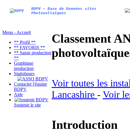
BDPV - Base de Données sites
Photovoltaïques
Menu - Accueil
Classement AN
** Profil **
** FAVORIS **
photovoltaïq
** Saisie production
**
Graphique
production
Statistiques
Voir toutes les inst
Contacter l'équipe
BDPV
Lancashire
-
Voir l
Aide
Soutenir le site
Introduction